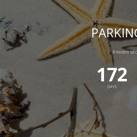
PARKI
Il nostro sit
172
DAYS