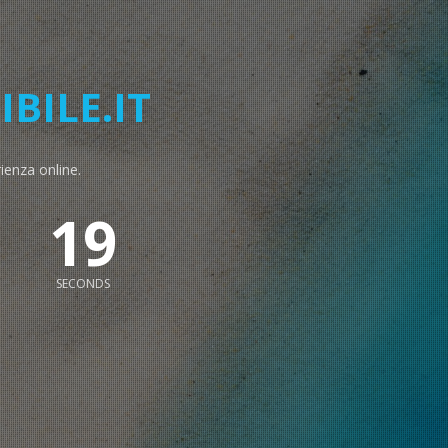
BILE.IT
rienza online.
18
SECONDS